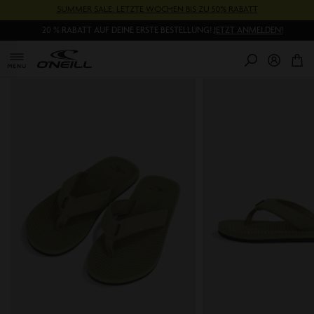
Direkt
SUMMER SALE: LETZTE WOCHEN BIS ZU 50% RABATT
zum
20 % RABATT AUF DEINE ERSTE BESTELLUNG!
JETZT ANMELDEN!
Inhalt
0
Pr