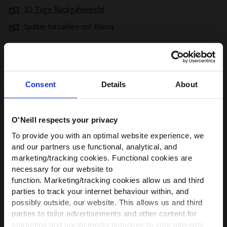
30 Tage Rückgaberecht
Später bezahlen mit Klarna
Technische Eigenschaften
Consent
Details
About
O'Neill respects your privacy
Alle Anzeigen
WIR HABEN ETWAS FÜR
To provide you with an optimal website experience, we
DICH!
and our partners use functional, analytical, and
Beschreibung
marketing/tracking cookies. Functional cookies are
Werde Teil der O’Neill-Community und
necessary for our website to
erhalte
10 % Rabatt
auf deine erste
function. Marketing/tracking cookies allow us and third
Versand und Rücksendungen
Bestellung — plus exklusive Angebote.
parties to track your internet behaviour within, and
possibly outside, our website. This allows us and third
First name
parties to tailor advertisements and other content for
Größe, Beratung & Passform
marketing and social media purposes to your interests