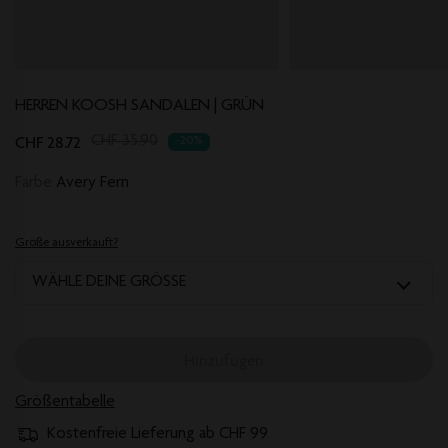
HERREN KOOSH SANDALEN | GRÜN
Translation
CHF 28.72
CHF 35.90
-20%
missing:
Farbe
Avery Fern
de.products.product.regular_price
Größe ausverkauft?
WÄHLE DEINE GRÖSSE
Hinzufügen
Größentabelle
Kostenfreie Lieferung ab CHF 99