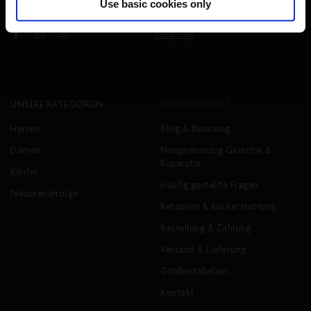
Use basic cookies only
Folge uns:
Language
Facebook
Instagram
YouTube
UNSERE KATEGORIEN
KUNDENDIENST
Herren
Blog & Beratung
Damen
Neoprenanzug Garantie &
Reparatur
Kinder
Häufig gestellte Fragen
Neoprenanzüge
Retouren & Rückerstattung
Bestellung & Zahlung
Versand & Lieferung
Größentabellen
Kontakt